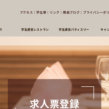
アクセス
｜
学生寮
｜
リンク
｜
教員ブログ
｜
プライバシーポ
介
学生運営レストラン
学生運営パティスリー
キャ
求人票登録