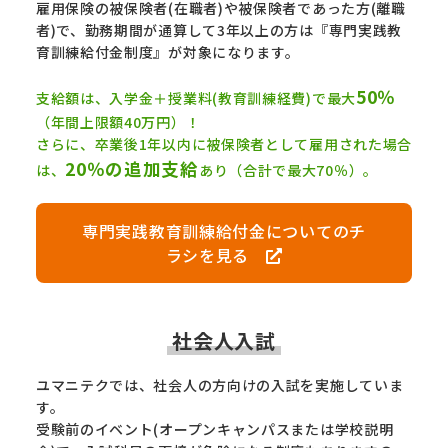
雇用保険の被保険者(在職者)や被保険者であった方(離職
者)で、勤務期間が通算して3年以上の方は『専門実践教
育訓練給付金制度』が対象になります。
50％
支給額は、入学金＋授業料(教育訓練経費)で最大
（年間上限額40万円）！
さらに、卒業後1年以内に被保険者として雇用された場合
20％の追加支給
は、
あり（合計で最大70％）。
専門実践教育訓練給付金についてのチ
ラシを見る
社会人入試
ユマニテクでは、社会人の方向けの入試を実施していま
す。
受験前のイベント(オープンキャンパスまたは学校説明